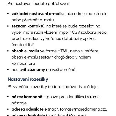
Pro nastavení budete potřebovat:
základní nastavení e-mailu
, jako adresu odesílatele
nebo předmět e-mailu,
seznam kontaktů
, na které se bude rozesílat: na
výběr máte ruční vložení, import CSV souboru nebo
před rozesílkou vytvořenou databázi v aplikaci
(contact list),
obsah e-mailu
ve formě HTML, nebo si můžete
obsah e-mailu sestavit drag&drop v našem
kompozitoru,
nastavit
záznamy
na vaší doméně.
Nastavení rozesílky
Při vytváření rozesílky budete zadávat tyto údaje:
název kampaně
– pouze pro identifikaci v rámci
nástroje,
adresa odesílatele
(např. tomas@mojedomena.cz),
název odesílatele
(např: Email Machine),