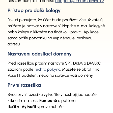
nás kontaktujte na adrese
podpora@emailmachine.cz
.
Přístup pro další kolegy
Pokud plánujete, že účet bude používat více uživatelů,
můžete je pozvat v nastavení. Napište e-mail kolegyně
nebo kolegy a klikněte na tlačítko Upravit . Aplikace
sama pošle pozvánku na vyplněnou e-mailovou
adresu.
Nastavení odesílací domény
Před rozesílkou prosím nastavte SPF, DKIM a DMARC
záznam podle
těchto pokynů
. Můžete se obrátit na
Vaše IT oddělení, nebo na správce vaší domény.
První rozesílka
Svou první rozesílku vytvoříte v nástroji jednoduše
kliknutím na sekci
Kampaně
a poté na
tlačítko
Vytvořit
vpravo nahoře.