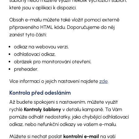
šablony nebo můžete využít několik výchozích šablon,
které jsou v aplikaci k dispozici.
Obsah e-mailu můžete také vložit pomocí externě
připraveného HTML kódu. Doporučujeme do něj
zanést tyto části:
odkaz na webovou verzi,
odhlašovací odkaz,
obrázek pro monitorování otevření,
preheader.
Více informací o jejich nastavení najdete
zde
.
Kontrola před odesláním
Až budete spokojeni s nastavením, můžete využít
rychlé
Kontroly šablony
v detailu kampaně. Ta Vám
pomůže odhalit nedostatky, jako chybějící odhlašovací
odkaz, nebo nefunkční odkazy ve vašem e-mailu.
Můžete si nechat poslat
kontrolní e-mail
na vaší